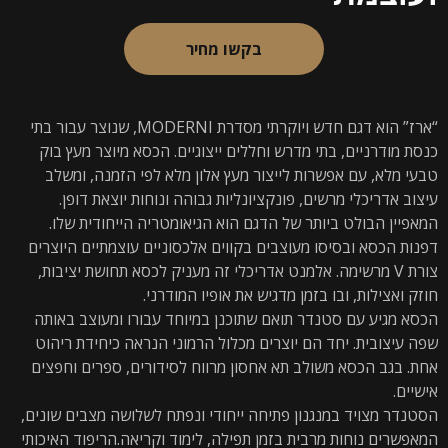
בקשו מחיר
“ארז” הוא דגם חדש ויוקרתי מסדרת MODERNI, שנוצר עבור בתי
כנסת מודרניים, בתי מדרש וחללים ייצוגיים. הכסא מיוצר מעץ בוק
טבעי מלא, עם אפשרות לייצור מעץ אלון מלא לפי הזמנה, ומשלב
עיצוב אדריכלי מרשים, פונקציונליות גבוהה ונוחות יוצאת דופן.
המאפיין הבולט ביותר של הדגם הוא הגיאומטריה הייחודית שלו.
דפנות הכסא ובסיסו מעוצבים בקווים אלכסוניים עוצמתיים היוצרים
צורת V מרשימה. אלמנט אדריכלי זה מעניק לכסא תחושת יציבות,
חוזק ואצילות, ובו בזמן מדגיש את אופיו המודרני.
הכסא מגיע עם סטנדר תואם שתוכנן במיוחד עבורו ומעוצב באותה
שפה עיצובית. יחד הם יוצרים מכלול הרמוני הנראה כיחידת ריהוט
אחת. בגב הכסא משולב תא אחסון מרווח לסידורים, ספרים וחפצים
אישיים.
הסטנדר מצויד במנגנון פתיחה ייחודי ונפתח לשלושה מצבים שונים,
המאפשרים נוחות מרבית בזמן תפילה, לימוד וקריאה.הריפוד האיכותי