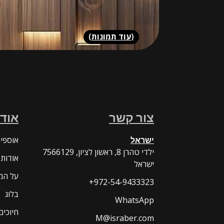
(
עוד תמונות
)
צור קשר
אודו
ישראל
אוספי
7566129 ילדי טהרן 8, ראשון לציון,
אודות
ישראל
על המ
+972-54-9433323
בלוג
WhatsApp
חיוכים
M@israber.com