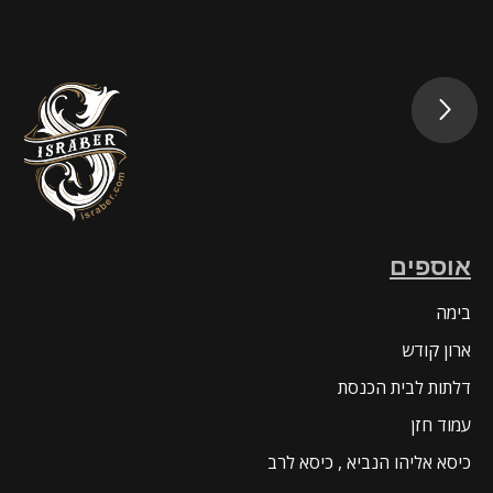
ים
ודש
לבית הכנסת
ן
יהו הנביא , כיסא לרב