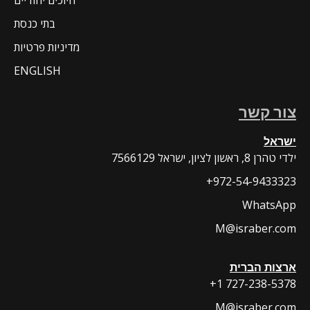
בתי כנסת
מדיניות פרטיות
ENGLISH
קשר
ן לציון, ישראל
+972-54-94
Wha
M@israbe
 הברית
+1 727-23
M@israbe