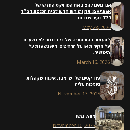
אנו גאים להציג את הפרויקט החדש של
ISRABER: ארון קודש חדש לבית הכנסת חב״ד
770 בעיר שדרות.
May 28, 2026
לפעמים ההיסטוריה של בית כנסת לא נשענת
על הקירות או על הרהיטים. היא נשענת על
האנשים.
March 16, 2026
פרויקטים של ישראבר. איכות שקהלות
סומכות עליה
November 17, 2025
אוהל משה
November 10, 2025