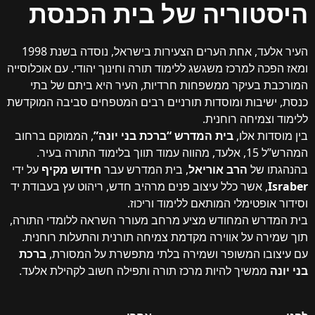
טוריה
של
בית הכנסת
העיר אלעד, אחת הערים הצעירות בישראל, נוסדה בשנת 1998
ה למרכז משגשג ללימוד תורה וחינוך יהודי. עם אוכלוסייה
 בעיקר ממשפחות חרדיות, העיר היא ביתם של בתי
שיבות ומוסדות תורניים רבים המטפחים סביבה המוקדשת
צמיחה רוחנית.
ות אלו,
בית המדרש “ברכת בני יונה”
, הממוקם ברחוב
המהרש”ל 15, אלעד, מהווה עמוד תווך בלימוד התורה בעיר.
 של
הרב אוריאל
, בית המדרש עבר
חידוש מקיף
על ידי
, אשר כלל עיצוב פנים מרהיב חדש, ריהוט עץ בעבודת יד
ופטימלי המותאם ללימוד וריכוז.
רש המחודש מציע מרחב מעורר השראה ללומדי התורה,
רה על אווירה מקדמת צמיחה תורנית והתעלות רוחנית.
בו המשופר ושמירה בלתי מתפשרת על המסורת,
ברכת
ממשיך להיות מרכז תורה ותפילה חשוב לקהילת אלעד.