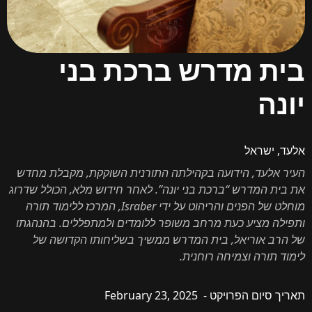
 מדרש ברכת בני
שראל
עד, הידועה בקהילתה התורנית השוקקת, מקבלת מחדש
המדרש “ברכת בני יונה”. לאחר חידוש מלא, הכולל שדרוג
מוחלט של הפנים והריהוט על ידי Israber, המרכז ללימוד תורה
מציע כעת מרחב משופר ללומדים ולמתפללים. בהנהגתו
אוריאל, בית המדרש ממשיך בשליחותו הקדושה של
רה וצמיחה רוחנית.
יום הפרויקט -
February 23, 2025