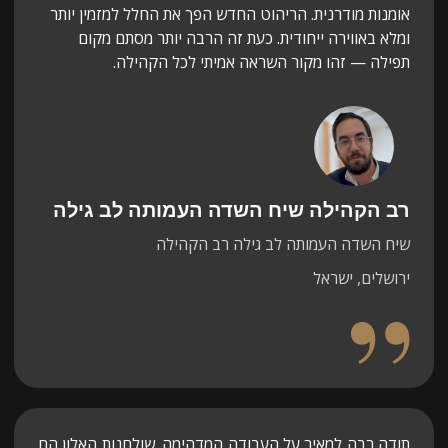
ות מודרנית. הריהוט החדש הפך את החלל למזמין יותר
nning,
 באווירה ייחודית. כעת זה הרבה יותר מסתם מקום
ise and
ה — זהו מקור השראה אמיתי לכל הקהילה.
service
ughout.
הקהילה שיח השדה העמותה לב גילה
אורית
השדה העמותה לב גילה רב הקהילה
מעצבת פ
לים, ישראל
ישראל, ר
בחרתי בי
ההתאמה ל
לחדר אד
ההתקנה.
 רבה למאיר על העבודה המדהימה. שולחנות האלון הם