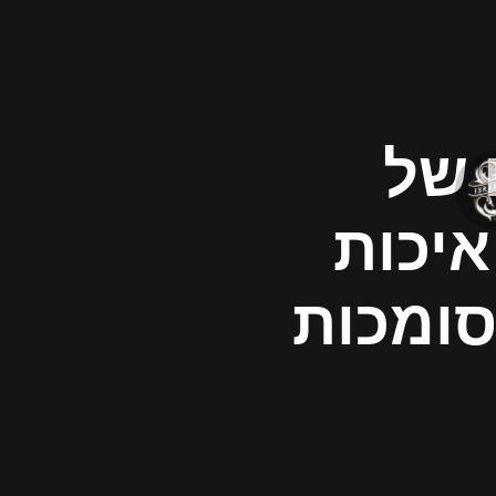
 של
איכות
ומכות