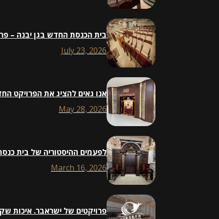
בית הכנסת החדש בגן יבנה – פרויקט נ
July 23, 2026
אנו גאים להציג את הפרויקט החדש של ISRABER: ארון קודש חדש לבית הכנסת חב״ד
May 28, 2026
לפעמים ההיסטוריה של בית כנסת 
March 16, 2026
פרויקטים של ישראבר. איכות שק